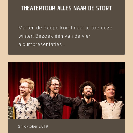
THEATERTOUR ALLES NAAR DE STORT
Marten de Paepe komt naar je toe deze
winter! Bezoek één van de vier
albumpresentaties…
Albumpresentatie
Alles
naar
de
stort
24 oktober 2019