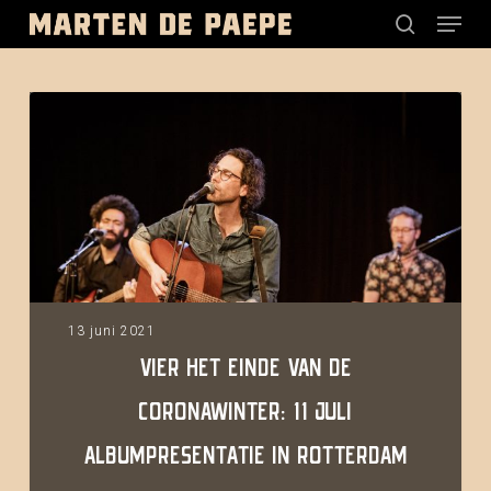
Menu
Skip
to
search
Clos
main
Men
content
Vier
het
einde
van
de
coronawinter:
11
juli
13 juni 2021
albumpresentatie
VIER HET EINDE VAN DE
in
CORONAWINTER: 11 JULI
Rotterdam
ALBUMPRESENTATIE IN ROTTERDAM