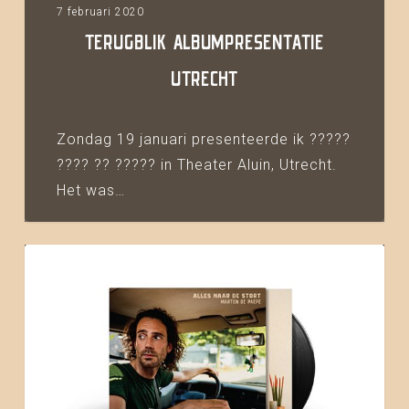
7 februari 2020
TERUGBLIK ALBUMPRESENTATIE
UTRECHT
Zondag 19 januari presenteerde ik ?????
???? ?? ????? in Theater Aluin, Utrecht.
Het was…
Alles
naar
de
stort
is
uit!