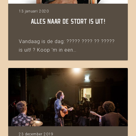
13 januari 2020
ALLES NAAR DE STORT IS UIT!
Vandaag is de dag: ????? ???? ?? ?????
is uit! ? Koop 'm in een…
Theatertour
Alles
naar
de
stort
23 december 2019