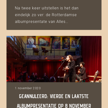
Na twee keer uitstellen is het dan
eindelijk zo ver: de Rotterdamse
albumpresentate van Alles…
Geannuleerd:
vierde
en
laatste
albumpresentatie
op
8
november
1 november 2020
in
GEANNULEERD: VIERDE EN LAATSTE
Studio
ALBUMPRESENTATIE OP 8 NOVEMBER
de