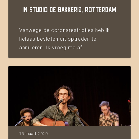
Bakkerij,
IN STUDIO DE BAKKERIJ, ROTTERDAM
Rotterdam
Vanwege de coronarestricties heb ik
helaas besloten dit optreden te
annuleren. Ik vroeg me af…
Albumpresentatie
zondag
22
maart
in
Rotterdam
geannuleerd
15 maart 2020